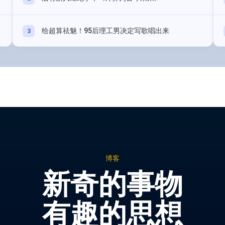
给超算祛魅！95后理工男决定写歌唱出来
3
博客
新奇的事物
有趣的思想